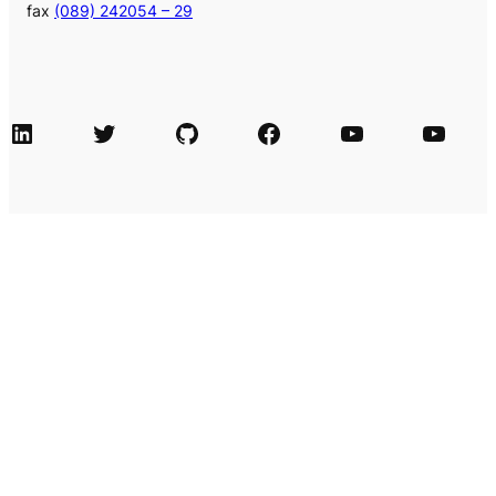
fax
(089) 242054 – 29
LinkedIn
Twitter
GitHub
Facebook
Agile Videos
Tech-Videos