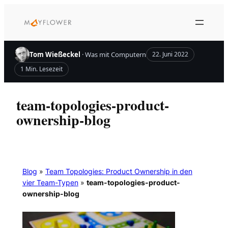
Zum
Inhalt
springen
Tom Wießeckel
· Was mit Computern
22. Juni 2022
1 Min. Lesezeit
team-topologies-product-
ownership-blog
Blog
»
Team Topologies: Product Ownership in den
vier Team-Typen
»
team-topologies-product-
ownership-blog