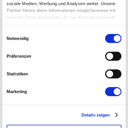
soziale Medien, Werbung und Analysen weiter. Unsere
E-Mail-Adresse
*
Partner führen diese Informationen möglicherweise mit
weiteren Daten zusammen, die Sie ihnen bereitgestellt
haben oder die sie im Rahmen Ihrer Nutzung der Dienste
Website
gesammelt haben.
Einwilligungsauswahl
Notwendig
Präferenzen
Statistiken
←
Vorherige:
Team Topologies: Product
Ownership in den vier Team-Typen
Marketing
Details zeigen