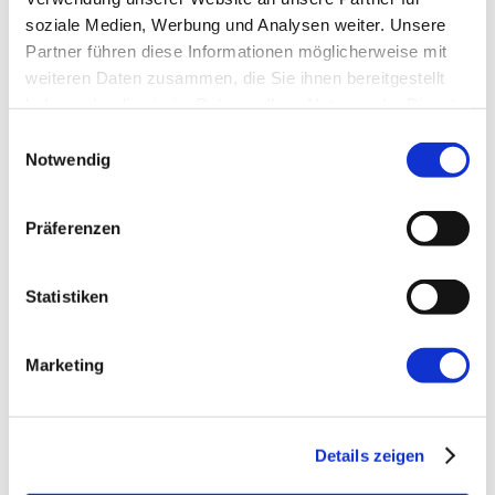
soziale Medien, Werbung und Analysen weiter. Unsere
E-Mail-Adresse
*
Partner führen diese Informationen möglicherweise mit
weiteren Daten zusammen, die Sie ihnen bereitgestellt
haben oder die sie im Rahmen Ihrer Nutzung der Dienste
Website
gesammelt haben.
Einwilligungsauswahl
Notwendig
Präferenzen
Statistiken
←
Vorherige:
PostGraphile: Von der
Datenbank-Tabelle zu Queries & Mutations
Marketing
Details zeigen