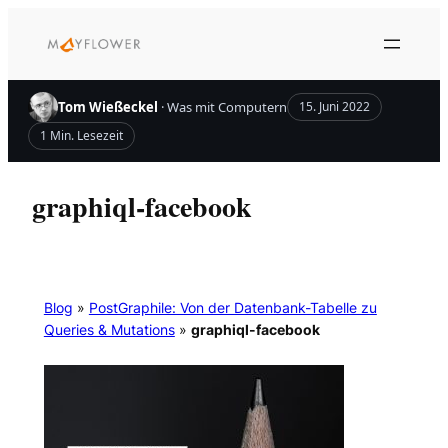
Zum
Inhalt
springen
Tom Wießeckel
· Was mit Computern
15. Juni 2022
1 Min. Lesezeit
graphiql-facebook
Blog
»
PostGraphile: Von der Datenbank-Tabelle zu
Queries & Mutations
»
graphiql-facebook