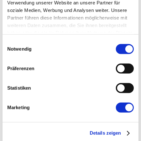
Verwendung unserer Website an unsere Partner für
soziale Medien, Werbung und Analysen weiter. Unsere
Partner führen diese Informationen möglicherweise mit
E-Mail-Adresse
*
weiteren Daten zusammen, die Sie ihnen bereitgestellt
haben oder die sie im Rahmen Ihrer Nutzung der Dienste
Website
gesammelt haben.
Einwilligungsauswahl
Notwendig
Präferenzen
Statistiken
←
Vorherige:
Wunsch vs. Wirklichkeit, Teil
3: Agile Rollen sind nicht wirksam
Marketing
Details zeigen