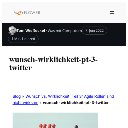
Zum
Inhalt
springen
Tom Wießeckel
· Was mit Computern
7. Juni 2022
1 Min. Lesezeit
wunsch-wirklichkeit-pt-3-
twitter
Blog
»
Wunsch vs. Wirklichkeit, Teil 3: Agile Rollen sind
nicht wirksam
»
wunsch-wirklichkeit-pt-3-twitter