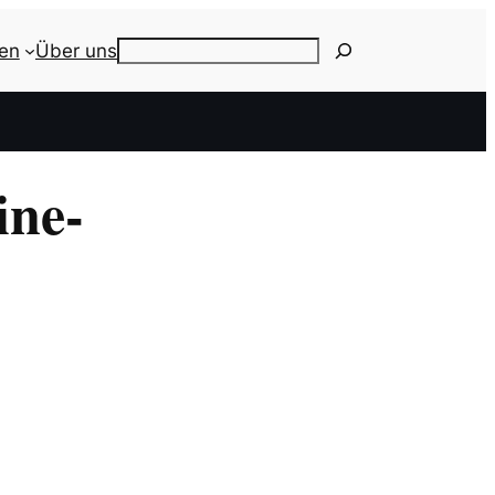
ien
Über uns
Search
ine-