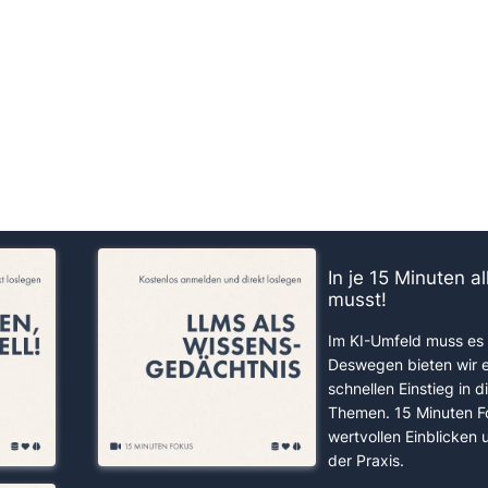
us!
In je 15 Minuten a
musst!
Im KI-Umfeld muss es 
Deswegen bieten wir 
schnellen Einstieg in d
Themen. 15 Minuten F
wertvollen Einblicken
der Praxis.