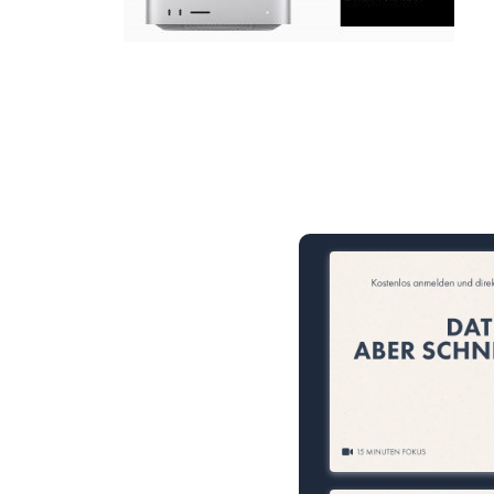
15 Minuten knallharter Fok