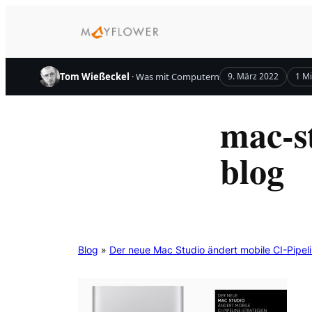
Zum
Inhalt
springen
Tom Wießeckel
· Was mit Computern
9. März 2022
1 Mi
mac-st
blog
Blog
»
Der neue Mac Studio ändert mobile CI-Pipel