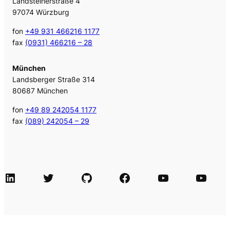
Landsteinerstraße 4
97074 Würzburg
fon
+49 931 466216 1177
fax
(0931) 466216 – 28
München
Landsberger Straße 314
80687 München
fon
+49 89 242054 1177
fax
(089) 242054 – 29
LinkedIn
Twitter
GitHub
Facebook
Agile Videos
Tech-Videos