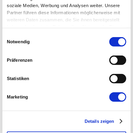
soziale Medien, Werbung und Analysen weiter. Unsere
E-Mail-Adresse
*
Partner führen diese Informationen möglicherweise mit
weiteren Daten zusammen, die Sie ihnen bereitgestellt
haben oder die sie im Rahmen Ihrer Nutzung der Dienste
Website
gesammelt haben.
Einwilligungsauswahl
Notwendig
Präferenzen
Statistiken
←
Vorherige:
Styleguide, Pattern Library &
Design System. Klar, oder?
Marketing
Details zeigen