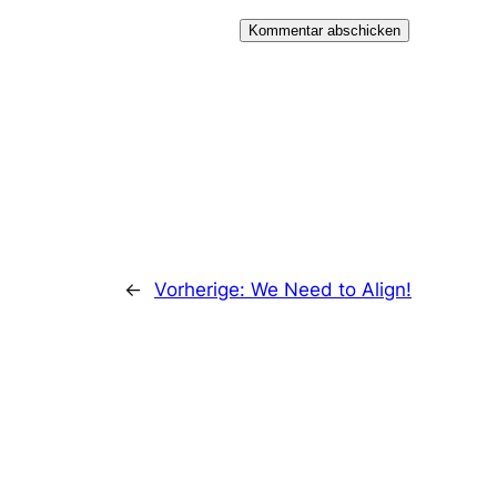
←
Vorherige:
We Need to Align!