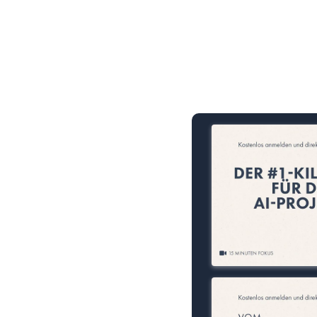
15 Minuten knallharter Fok