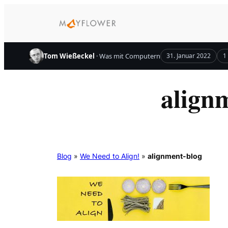
Zum
Inhalt
springen
Tom Wießeckel
· Was mit Computern
31. Januar 2022
1
align
Blog
»
We Need to Align!
»
alignment-blog