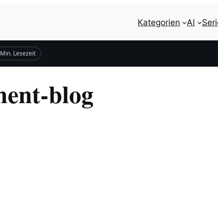
Kategorien
AI
Ser
 Min. Lesezeit
ment-blog