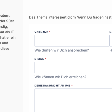
Dein Thema?
utern.
Das Thema interessiert dich? Wenn Du fragen hast
 der 90er
ndig,
r als IT-
VORNAME
*
N
hat er ein
n und
 diese
Wie dürfen wir Dich ansprechen?
H
.
E-MAIL
*
Wie können wir Dich erreichen?
DEINE NACHRICHT AN UNS
*