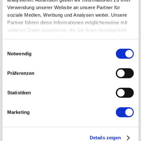
Name
*
Verwendung unserer Website an unsere Partner für
soziale Medien, Werbung und Analysen weiter. Unsere
Partner führen diese Informationen möglicherweise mit
E-Mail-Adresse
*
weiteren Daten zusammen, die Sie ihnen bereitgestellt
haben oder die sie im Rahmen Ihrer Nutzung der Dienste
gesammelt haben.
Einwilligungsauswahl
Website
Notwendig
Präferenzen
Statistiken
←
Vorherige:
Agiler Adventskalender:
Marketing
Schätzungen in idealen Personentagen
Details zeigen