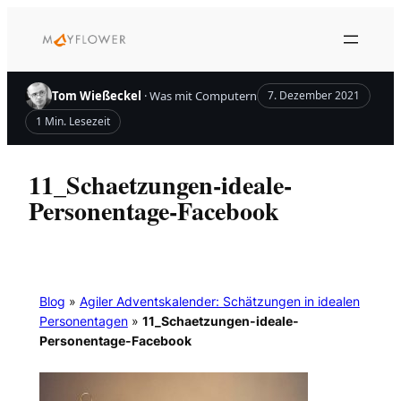
Zum
Inhalt
springen
Tom Wießeckel
· Was mit Computern
7. Dezember 2021
1 Min. Lesezeit
11_Schaetzungen-ideale-
Personentage-Facebook
Blog
»
Agiler Adventskalender: Schätzungen in idealen
Personentagen
»
11_Schaetzungen-ideale-
Personentage-Facebook