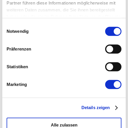
Partner führen diese Informationen möglicherweise mit
weiteren Daten zusammen, die Sie ihnen bereitgestellt
Website
haben oder die sie im Rahmen Ihrer Nutzung der Dienste
gesammelt haben.
Einwilligungsauswahl
Notwendig
Präferenzen
←
Vorherige:
Aus dem Projekt: Evaluation
Statistiken
von Data Grids
Marketing
Details zeigen
Alle zulassen