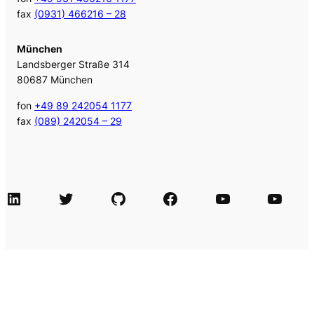
fax
(0931) 466216 – 28
München
Landsberger Straße 314
80687 München
fon
+49 89 242054 1177
fax
(089) 242054 – 29
LinkedIn
Twitter
GitHub
Facebook
Agile Videos
Tech-Videos