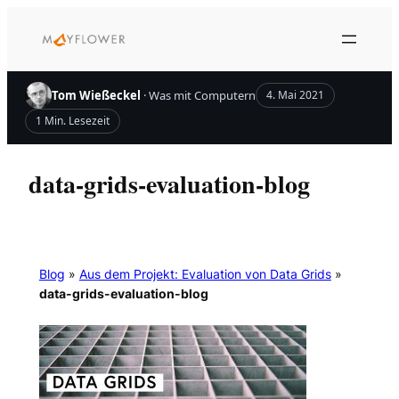
Zum
Inhalt
springen
Tom Wießeckel
· Was mit Computern
4. Mai 2021
1 Min. Lesezeit
data-grids-evaluation-blog
Blog
»
Aus dem Projekt: Evaluation von Data Grids
»
data-grids-evaluation-blog