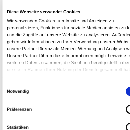
program
../lib/librfc.a:359: error: stray ‚\224‘
Diese Webseite verwendet Cookies
in program
Wir verwenden Cookies, um Inhalte und Anzeigen zu
../lib/librfc.a:359:98: warning: null
personalisieren, Funktionen für soziale Medien anbieten zu 
character(s) ignored
und die Zugriffe auf unsere Website zu analysieren. Außerd
../lib/librfc.a:359: error: stray ‚\163‘
geben wir Informationen zu Ihrer Verwendung unserer Websi
in program
unsere Partner für soziale Medien, Werbung und Analysen we
../lib/librfc.a:359: error: stray ‚\152‘
Unsere Partner führen diese Informationen möglicherweise m
in program
weiteren Daten zusammen, die Sie ihnen bereitgestellt habe
../lib/librfc.a:359: error: stray ‚\20‘ in
die sie im Rahmen Ihrer Nutzung der Dienste gesammelt ha
program
../lib/librfc.a:359: error: stray ‚@‘ in
Einwilligungsauswahl
program
Notwendig
../lib/librfc.a:359: error: stray ‚\23‘ in
program
Präferenzen
../lib/librfc.a:359: error: stray ‚\146‘
in program
Statistiken
../lib/librfc.a:359: error: stray ‚\3‘ in