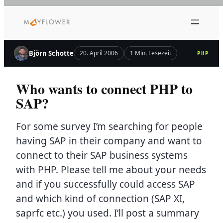
Zum
Inhalt
springen
Björn Schotte
20. April 2006
1 Min. Lesezeit
PHP
Who wants to connect PHP to
SAP?
For some survey I’m searching for people
having SAP in their company and want to
connect to their SAP business systems
with PHP. Please tell me about your needs
and if you successfully could access SAP
and which kind of connection (SAP XI,
saprfc etc.) you used. I’ll post a summary