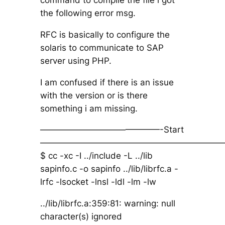
command to compile the file i got
the following error msg.
RFC is basically to configure the
solaris to communicate to SAP
server using PHP.
I am confused if there is an issue
with the version or is there
something i am missing.
——————————————-Start
——————————————————————
$ cc -xc -I ../include -L ../lib
sapinfo.c -o sapinfo ../lib/librfc.a -
lrfc -lsocket -lnsl -ldl -lm -lw
../lib/librfc.a:359:81: warning: null
character(s) ignored