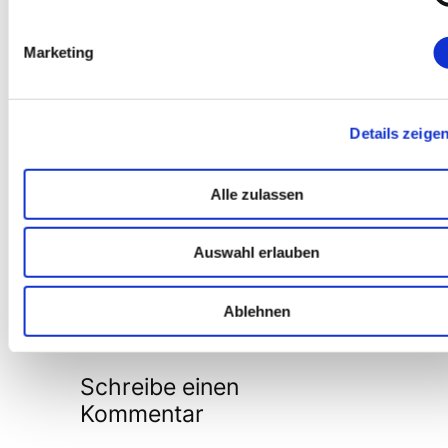
program
../lib/librfc.a:359:109: warning:
Marketing
^C../lib/librfc.a:359:112: warning:
the file goes on…and on…..
Details zeige
Can you please help me with this.
Alle zulassen
Any help would be blessing…:)
Regards,
Auswahl erlauben
vipin
Ablehnen
Antworten
Schreibe einen
Kommentar