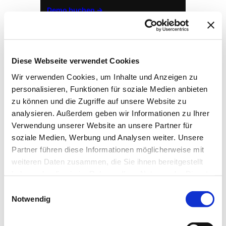
Demo buchen →
Diese Webseite verwendet Cookies
Wir verwenden Cookies, um Inhalte und Anzeigen zu
personalisieren, Funktionen für soziale Medien anbieten
zu können und die Zugriffe auf unsere Website zu
analysieren. Außerdem geben wir Informationen zu Ihrer
Verwendung unserer Website an unsere Partner für
soziale Medien, Werbung und Analysen weiter. Unsere
→ FOUNDATION
mAIstack
Partner führen diese Informationen möglicherweise mit
weiteren Daten zusammen, die Sie ihnen bereitgestellt
KI-Fundament für Unternehmen. On-prem.
haben oder die sie im Rahmen Ihrer Nutzung der Dienste
Einsatzbereit in Wochen, nicht Quartalen
.
gesammelt haben.
Einwilligungsauswahl
Notwendig
→ PLATFORM
Amicable