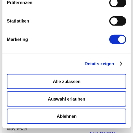
Präferenzen
Citizen Developer bauen Apps, IT hält die Kontrolle.
Schatten-IT wird zur Plattform
.
Statistiken
→ VOICE
Enterprise VoiceAI
Marketing
Realtime S2S, keine SaaS-Pipeline. Integriert in alle
gängigen Telefonanlagen
.
Details zeigen
Alle zulassen
Auswahl erlauben
Ablehnen
Mehr von uns
Nützliches
Mayflower