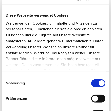
Diese Webseite verwendet Cookies
Wir verwenden Cookies, um Inhalte und Anzeigen zu
personalisieren, Funktionen für soziale Medien anbieten
zu können und die Zugriffe auf unsere Website zu
analysieren. Außerdem geben wir Informationen zu Ihrer
→ FOUNDATION
mAIstack
Verwendung unserer Website an unsere Partner für
KI-Fundament für Unternehmen. On-prem.
soziale Medien, Werbung und Analysen weiter. Unsere
Einsatzbereit in Wochen, nicht Quartalen
.
Partner führen diese Informationen möglicherweise mit
weiteren Daten zusammen, die Sie ihnen bereitgestellt
haben oder die sie im Rahmen Ihrer Nutzung der Dienste
→ PLATFORM
Amicable
gesammelt haben.
Einwilligungsauswahl
Notwendig
Citizen Developer bauen Apps, IT hält die Kontrolle.
Schatten-IT wird zur Plattform
.
Präferenzen
→ VOICE