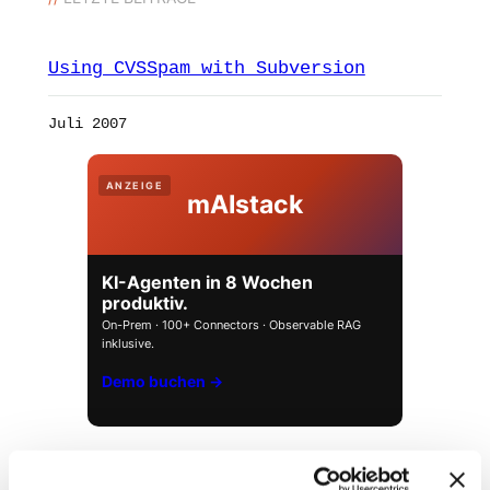
Using CVSSpam with Subversion
Juli 2007
ANZEIGE
mAIstack
KI-Agenten in 8 Wochen
produktiv.
On-Prem · 100+ Connectors · Observable RAG
inklusive.
Demo buchen →