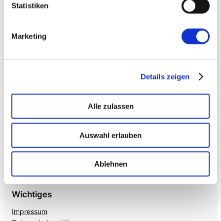
Enterprise VoiceAI
Statistiken
Realtime S2S, keine SaaS-Pipeline. Integriert in alle
gängigen Telefonanlagen
.
Marketing
Details zeigen
Alle zulassen
Auswahl erlauben
Mehr von uns
Nützliches
Mayflower
Agile Insights
Ablehnen
The Agile Hub
Product Owner Camp
Wichtiges
Impressum