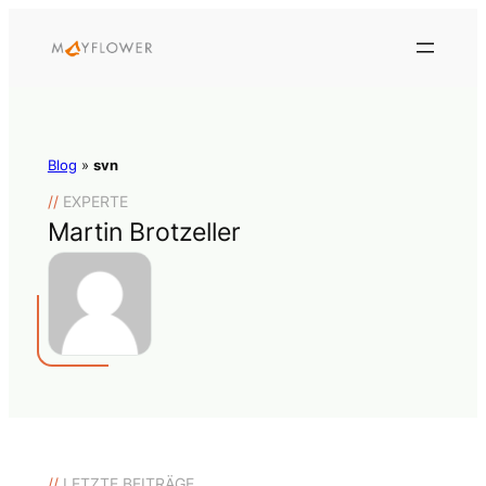
Blog
»
svn
//
EXPERTE
Martin Brotzeller
//
LETZTE BEITRÄGE