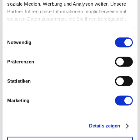
soziale Medien, Werbung und Analysen weiter. Unsere
Partner führen diese Informationen möglicherweise mit
weiteren Daten zusammen, die Sie ihnen bereitgestellt
haben oder die sie im Rahmen Ihrer Nutzung der Dienste
gesammelt haben.
Einwilligungsauswahl
Notwendig
Präferenzen
→ FOUNDATION
mAIstack
KI-Fundament für Unternehmen. On-prem.
Statistiken
Einsatzbereit in Wochen, nicht Quartalen
.
Marketing
→ PLATFORM
Amicable
Citizen Developer bauen Apps, IT hält die Kontrolle.
Details zeigen
Schatten-IT wird zur Plattform
.