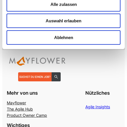
Alle zulassen
→ VOICE
Enterprise VoiceAI
Auswahl erlauben
Realtime S2S, keine SaaS-Pipeline. Integriert in alle
gängigen Telefonanlagen
.
Ablehnen
Mehr von uns
Nützliches
Mayflower
Agile Insights
The Agile Hub
Product Owner Camp
Wichtiges