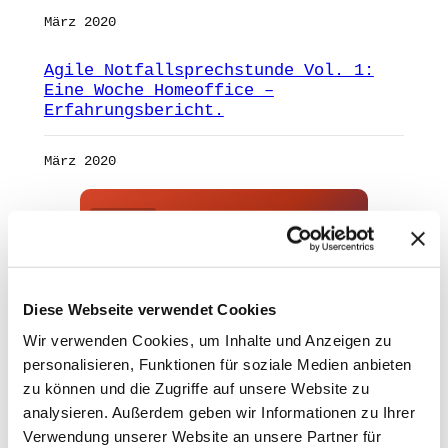
März 2020
Agile Notfallsprechstunde Vol. 1:
Eine Woche Homeoffice –
Erfahrungsbericht.
März 2020
ANZEIGE
mAIstack
KI-Agenten in 8 Wochen
Diese Webseite verwendet Cookies
produktiv.
Wir verwenden Cookies, um Inhalte und Anzeigen zu
On-Prem · 100+ Connectors · Observable RAG
inklusive.
personalisieren, Funktionen für soziale Medien anbieten
zu können und die Zugriffe auf unsere Website zu
Demo buchen →
analysieren. Außerdem geben wir Informationen zu Ihrer
Verwendung unserer Website an unsere Partner für