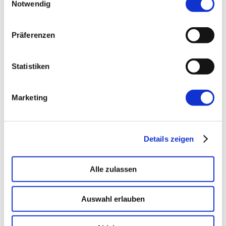
Notwendig
Einsatzbereit in Wochen, nicht Quartalen
.
Präferenzen
→ PLATFORM
Amicable
Statistiken
Citizen Developer bauen Apps, IT hält die Kontrolle.
Schatten-IT wird zur Plattform
.
Marketing
→ VOICE
Enterprise VoiceAI
Details zeigen
Realtime S2S, keine SaaS-Pipeline. Integriert in alle
gängigen Telefonanlagen
.
Alle zulassen
Auswahl erlauben