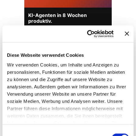
KI-Agenten in 8 Wochen
produktiv.
On-Prem · 100+ Connectors · Observable RAG
inklusive.
Demo buchen →
Diese Webseite verwendet Cookies
Wir verwenden Cookies, um Inhalte und Anzeigen zu
personalisieren, Funktionen für soziale Medien anbieten
zu können und die Zugriffe auf unsere Website zu
analysieren. Außerdem geben wir Informationen zu Ihrer
Verwendung unserer Website an unsere Partner für
soziale Medien, Werbung und Analysen weiter. Unsere
Partner führen diese Informationen möglicherweise mit
weiteren Daten zusammen, die Sie ihnen bereitgestellt
haben oder die sie im Rahmen Ihrer Nutzung der Dienste
→ FOUNDATION
mAIstack
gesammelt haben.
Einwilligungsauswahl
KI-Fundament für Unternehmen. On-prem.