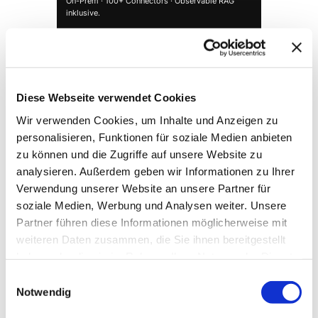
On-Prem · 100+ Connectors · Observable RAG
inklusive.
Demo buchen →
Diese Webseite verwendet Cookies
Wir verwenden Cookies, um Inhalte und Anzeigen zu
personalisieren, Funktionen für soziale Medien anbieten
zu können und die Zugriffe auf unsere Website zu
analysieren. Außerdem geben wir Informationen zu Ihrer
Verwendung unserer Website an unsere Partner für
soziale Medien, Werbung und Analysen weiter. Unsere
Partner führen diese Informationen möglicherweise mit
→ FOUNDATION
mAIstack
weiteren Daten zusammen, die Sie ihnen bereitgestellt
KI-Fundament für Unternehmen. On-prem.
haben oder die sie im Rahmen Ihrer Nutzung der Dienste
Einsatzbereit in Wochen, nicht Quartalen
.
gesammelt haben.
Einwilligungsauswahl
Notwendig