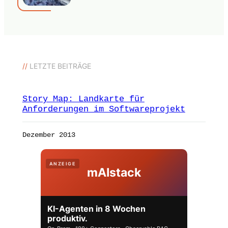
//
LETZTE BEITRÄGE
Story Map: Landkarte für
Anforderungen im Softwareprojekt
Dezember 2013
ANZEIGE
mAIstack
KI-Agenten in 8 Wochen
produktiv.