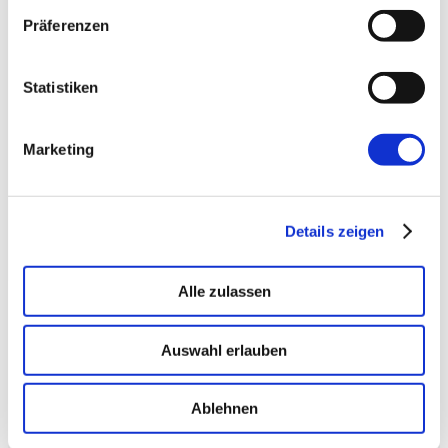
→ PLATFORM
Amicable
Präferenzen
Citizen Developer bauen Apps, IT hält die Kontrolle.
Schatten-IT wird zur Plattform
.
Statistiken
Marketing
→ VOICE
Enterprise VoiceAI
Realtime S2S, keine SaaS-Pipeline. Integriert in alle
gängigen Telefonanlagen
.
Details zeigen
Alle zulassen
Auswahl erlauben
Ablehnen
Mehr von uns
Nützliches