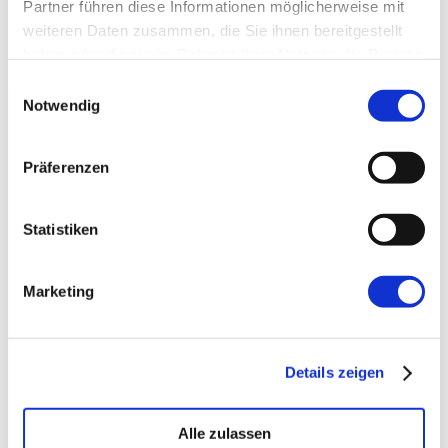
Partner führen diese Informationen möglicherweise mit
weiteren Daten zusammen, die Sie ihnen bereitgestellt
haben oder die sie im Rahmen Ihrer Nutzung der Dienste
gesammelt haben.
Einwilligungsauswahl
Notwendig
→ FOUNDATION
mAIstack
Präferenzen
KI-Fundament für Unternehmen. On-prem.
Einsatzbereit in Wochen, nicht Quartalen
.
Statistiken
Marketing
→ PLATFORM
Amicable
Citizen Developer bauen Apps, IT hält die Kontrolle.
Schatten-IT wird zur Plattform
.
Details zeigen
Alle zulassen
→ VOICE
Enterprise VoiceAI