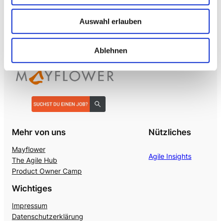
Realtime S2S, keine SaaS-Pipeline. Integriert in alle
Auswahl erlauben
gängigen Telefonanlagen
.
Ablehnen
Mehr von uns
Nützliches
Mayflower
Agile Insights
The Agile Hub
Product Owner Camp
Wichtiges
Impressum
Datenschutzerklärung