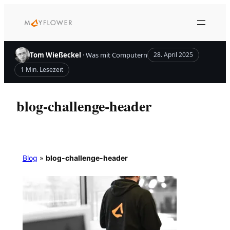
Zum
Inhalt
springen
Tom Wießeckel
· Was mit Computern
28. April 2025
1 Min. Lesezeit
blog-challenge-header
Blog
»
blog-challenge-header