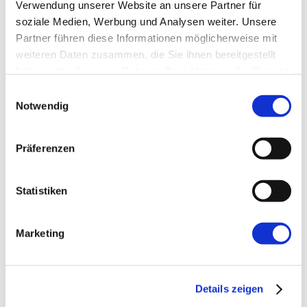
Verwendung unserer Website an unsere Partner für
soziale Medien, Werbung und Analysen weiter. Unsere
Partner führen diese Informationen möglicherweise mit
E-Mail-Adresse
*
weiteren Daten zusammen, die Sie ihnen bereitgestellt
haben oder die sie im Rahmen Ihrer Nutzung der Dienste
Website
gesammelt haben.
Einwilligungsauswahl
Notwendig
Präferenzen
Statistiken
←
Vorherige:
5 Tricks, die die Organisation
Deines Jira-Backlogs vereinfachen
Marketing
Details zeigen