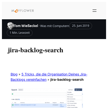
Zum
Inhalt
springen
Tom Wießeckel
· Was mit Computern
25. Juni 2019
1 Min. Lesezeit
jira-backlog-search
Blog
»
5 Tricks, die die Organisation Deines Jira-
Backlogs vereinfachen
»
jira-backlog-search