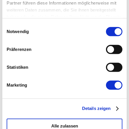
Partner führen diese Informationen möglicherweise mit
weiteren Daten zusammen, die Sie ihnen bereitgestellt
Website
haben oder die sie im Rahmen Ihrer Nutzung der Dienste
gesammelt haben.
Einwilligungsauswahl
Notwendig
Präferenzen
←
Vorherige:
Verletzlichkeit als
Statistiken
Führungskraft
Marketing
Details zeigen
Alle zulassen