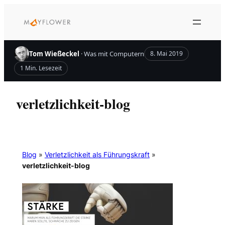
Zum
Inhalt
springen
Tom Wießeckel
· Was mit Computern
8. Mai 2019
1 Min. Lesezeit
verletzlichkeit-blog
Blog
»
Verletzlichkeit als Führungskraft
»
verletzlichkeit-blog