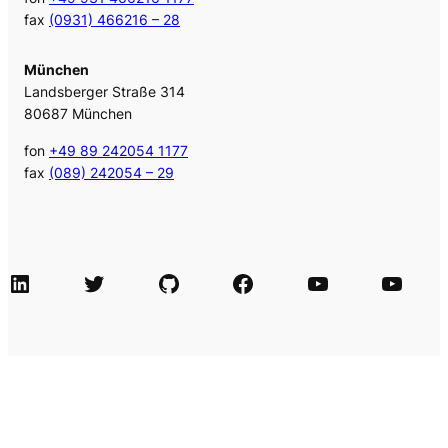
fax
(0931) 466216 – 28
München
Landsberger Straße 314
80687 München
fon
+49 89 242054 1177
fax
(089) 242054 – 29
LinkedIn
Twitter
GitHub
Facebook
Agile Videos
Tech-Videos