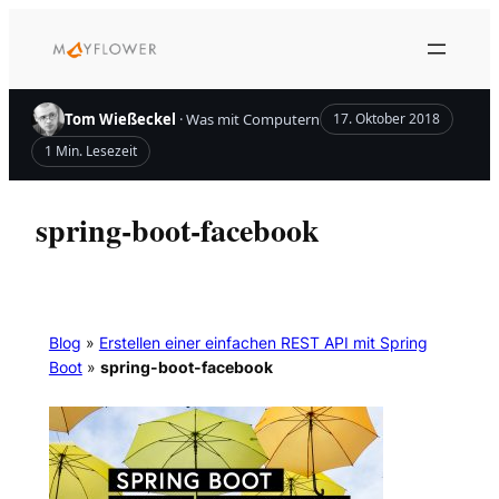
Zum
Inhalt
springen
Tom Wießeckel
· Was mit Computern
17. Oktober 2018
1 Min. Lesezeit
spring-boot-facebook
Blog
»
Erstellen einer einfachen REST API mit Spring
Boot
»
spring-boot-facebook