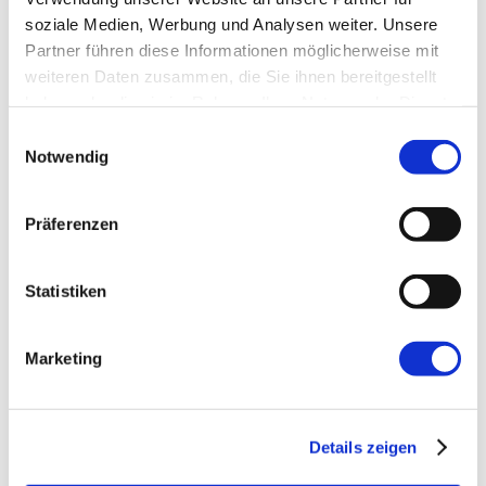
soziale Medien, Werbung und Analysen weiter. Unsere
E-Mail-Adresse
*
Partner führen diese Informationen möglicherweise mit
weiteren Daten zusammen, die Sie ihnen bereitgestellt
haben oder die sie im Rahmen Ihrer Nutzung der Dienste
Website
gesammelt haben.
Einwilligungsauswahl
Notwendig
Präferenzen
Statistiken
←
Vorherige:
Erstellen einer einfachen REST
API mit Spring Boot
Marketing
Details zeigen