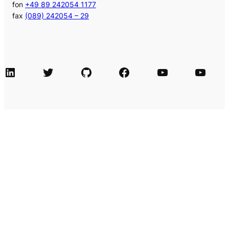
fon
+49 89 242054 1177
fax
(089) 242054 – 29
LinkedIn
Twitter
GitHub
Facebook
Agile Videos
Tech-Videos