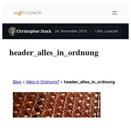
Zum
Inhalt
springen
Christopher Stock
24. November 2018
1 Min. Lesezeit
header_alles_in_ordnung
Blog
»
Alles in Ordnung?
»
header_alles_in_ordnung