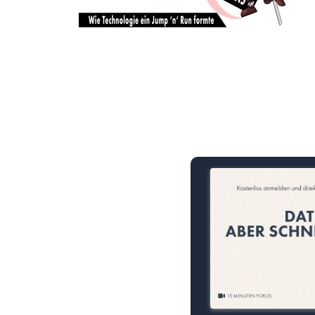
15 Minuten knallharter Fok