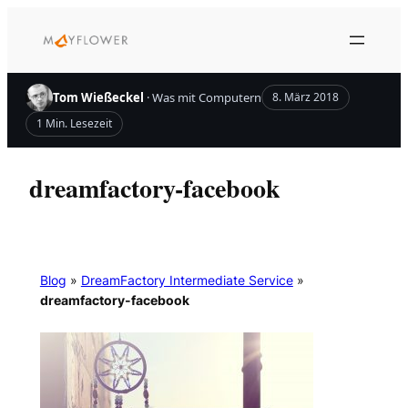
Zum
Inhalt
springen
Tom Wießeckel
· Was mit Computern
8. März 2018
1 Min. Lesezeit
dreamfactory-facebook
Blog
»
DreamFactory Intermediate Service
»
dreamfactory-facebook