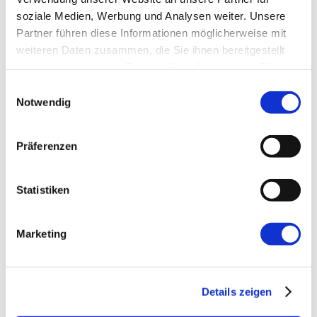
soziale Medien, Werbung und Analysen weiter. Unsere
E-Mail-Adresse
*
Partner führen diese Informationen möglicherweise mit
weiteren Daten zusammen, die Sie ihnen bereitgestellt
haben oder die sie im Rahmen Ihrer Nutzung der Dienste
Website
gesammelt haben.
Einwilligungsauswahl
Notwendig
Präferenzen
Statistiken
←
Vorherige:
DreamFactory Intermediate
Service
Marketing
Details zeigen