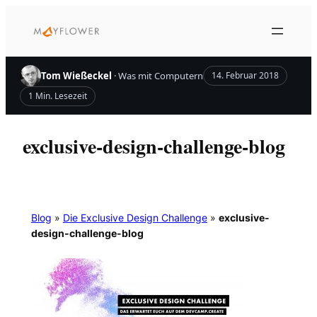
Zum
Inhalt
springen
Tom Wießeckel
· Was mit Computern
14. Februar 2018
1 Min. Lesezeit
exclusive-design-challenge-blog
Blog
»
Die Exclusive Design Challenge
»
exclusive-
design-challenge-blog