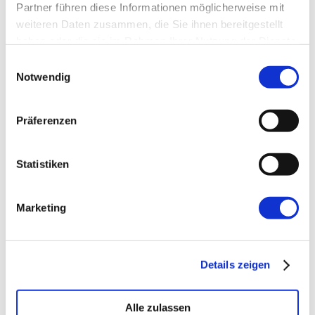
Partner führen diese Informationen möglicherweise mit
weiteren Daten zusammen, die Sie ihnen bereitgestellt
Website
haben oder die sie im Rahmen Ihrer Nutzung der Dienste
gesammelt haben.
Einwilligungsauswahl
Notwendig
Präferenzen
←
Vorherige:
Die Exclusive Design
Statistiken
Challenge
Marketing
Details zeigen
Alle zulassen