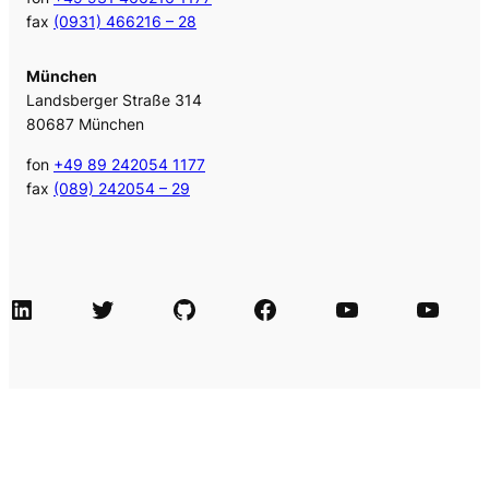
fax
(0931) 466216 – 28
München
Landsberger Straße 314
80687 München
fon
+49 89 242054 1177
fax
(089) 242054 – 29
LinkedIn
Twitter
GitHub
Facebook
Agile Videos
Tech-Videos