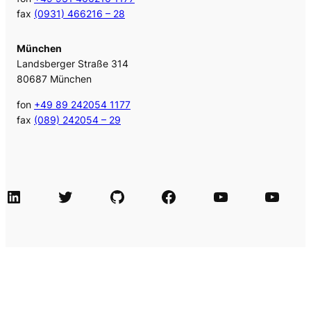
fax
(0931) 466216 – 28
München
Landsberger Straße 314
80687 München
fon
+49 89 242054 1177
fax
(089) 242054 – 29
LinkedIn
Twitter
GitHub
Facebook
Agile Videos
Tech-Videos