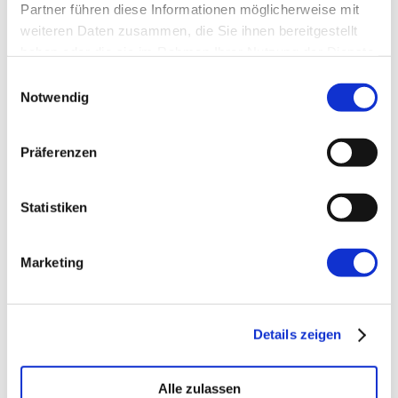
Partner führen diese Informationen möglicherweise mit
weiteren Daten zusammen, die Sie ihnen bereitgestellt
Website
haben oder die sie im Rahmen Ihrer Nutzung der Dienste
gesammelt haben.
Einwilligungsauswahl
Notwendig
Präferenzen
←
Vorherige:
Of Love and Hate: TypeScript,
Statistiken
Redux and immutable.js
Marketing
Details zeigen
Alle zulassen