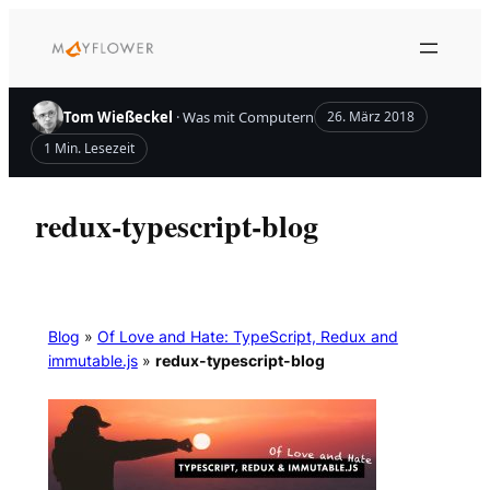
Zum
Inhalt
springen
Tom Wießeckel
· Was mit Computern
26. März 2018
1 Min. Lesezeit
redux-typescript-blog
Blog
»
Of Love and Hate: TypeScript, Redux and
immutable.js
»
redux-typescript-blog