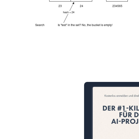
15 Minuten knallharter Fok