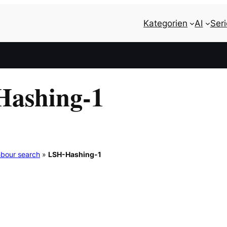
Kategorien
AI
Ser
ashing-1
hbour search
»
LSH-Hashing-1