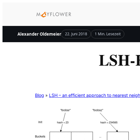
Zum
Inhalt
springen
Alexander Oldemeier
22. Juni 2018
1 Min. Lesezeit
LSH-H
Blog
»
LSH – an efficient approach to nearest neig