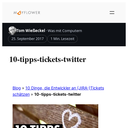
Zum
Inhalt
springen
Tom Wießeckel
· Was mit Computern
25. September 2017
1 Min. Lesezeit
10-tipps-tickets-twitter
Blog
»
10 Dinge, die Entwickler an (JIRA-)Tickets
schätzen
»
10-tipps-tickets-twitter