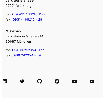
Landsteinerstraße 4
97074 Würzburg
fon
+49 931 466216 1177
fax
(0931) 466216 – 28
München
Landsberger Straße 314
80687 München
fon
+49 89 242054 1177
fax
(089) 242054 – 29
LinkedIn
Twitter
GitHub
Facebook
Agile Videos
Tech-Videos