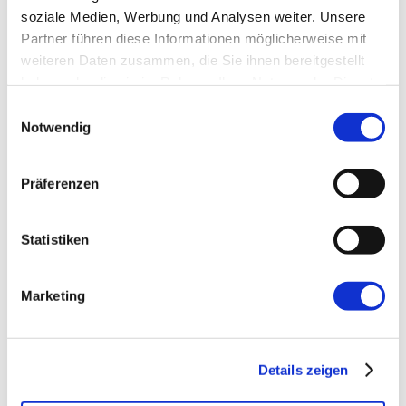
soziale Medien, Werbung und Analysen weiter. Unsere
E-Mail-Adresse
*
Partner führen diese Informationen möglicherweise mit
weiteren Daten zusammen, die Sie ihnen bereitgestellt
haben oder die sie im Rahmen Ihrer Nutzung der Dienste
Website
gesammelt haben.
Einwilligungsauswahl
Notwendig
Präferenzen
Statistiken
←
Vorherige:
10 Dinge, die Entwickler an
(JIRA-)Tickets schätzen
Marketing
Details zeigen