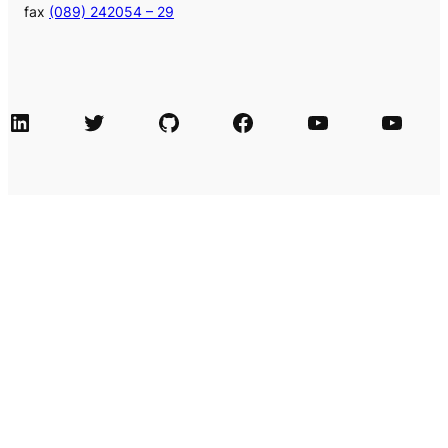
fax
(089) 242054 – 29
LinkedIn
Twitter
GitHub
Facebook
Agile Videos
Tech-Videos