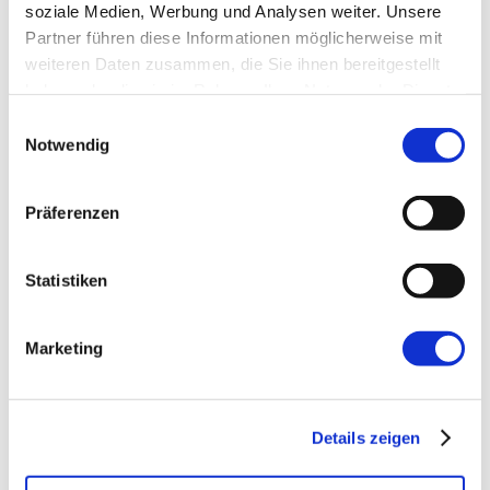
soziale Medien, Werbung und Analysen weiter. Unsere
Partner führen diese Informationen möglicherweise mit
E-Mail-Adresse
*
weiteren Daten zusammen, die Sie ihnen bereitgestellt
haben oder die sie im Rahmen Ihrer Nutzung der Dienste
gesammelt haben.
Website
Einwilligungsauswahl
Notwendig
Präferenzen
Statistiken
←
Vorherige:
Angular von 0 auf 100
Marketing
Details zeigen