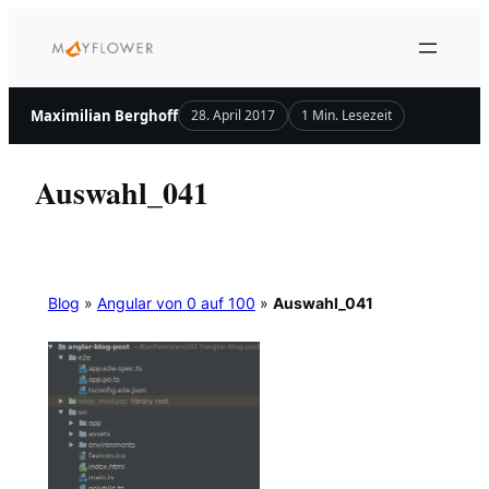
Zum
Inhalt
springen
Maximilian Berghoff
28. April 2017
1 Min. Lesezeit
Auswahl_041
Blog
»
Angular von 0 auf 100
»
Auswahl_041