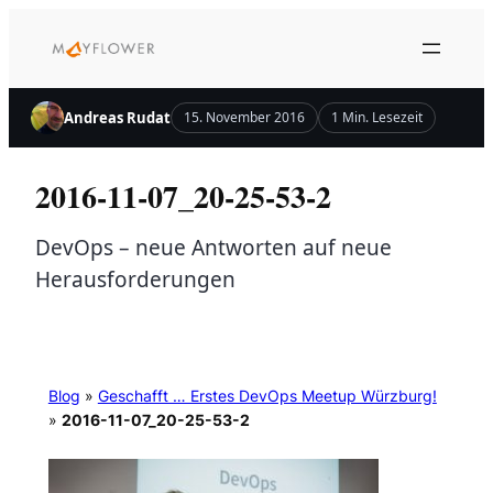
Zum
Inhalt
springen
Andreas Rudat
15. November 2016
1 Min. Lesezeit
2016-11-07_20-25-53-2
DevOps – neue Antworten auf neue
Herausforderungen
Blog
»
Geschafft … Erstes DevOps Meetup Würzburg!
»
2016-11-07_20-25-53-2