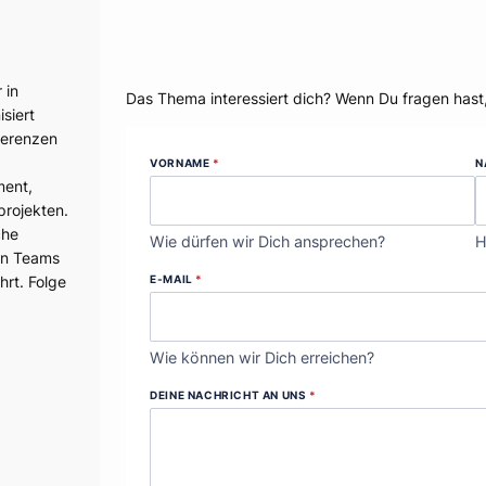
Dein Thema?
 in
Das Thema interessiert dich? Wenn Du fragen hast
siert
ferenzen
VORNAME
*
N
ment,
projekten.
che
Wie dürfen wir Dich ansprechen?
H
en Teams
E-MAIL
*
hrt. Folge
Wie können wir Dich erreichen?
DEINE NACHRICHT AN UNS
*