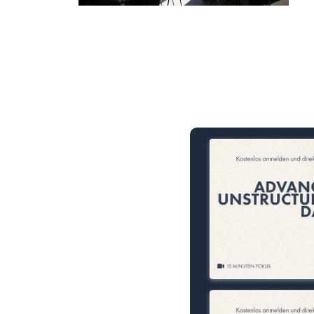
15 Minuten knallharter Fok