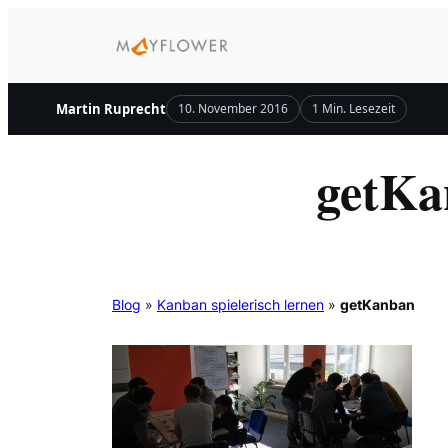
Zum
Inhalt
springen
Martin Ruprecht
10. November 2016
1 Min. Lesezeit
getKa
Blog
»
Kanban spielerisch lernen
»
getKanban