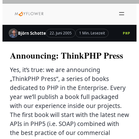
Zum
Inhalt
springen
Björn Schotte
22. Juni 2005
1 Min. Lesezeit
PHP
Announcing: ThinkPHP Press
Yes, it’s true: we are announcing
„ThinkPHP Press“, a series of books
dedicated to PHP in the Enterprise. Every
year we’ll publish a book full packaged
with our experience inside our projects.
The first book will start with the latest new
APIs in PHP5 (i.e. SOAP) combined with
the best practice of our commercial