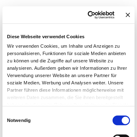
3 Kommentare zu
„Announcing: ThinkPHP
Press“
Diese Webseite verwendet Cookies
PHP-Homepage.de – News
Wir verwenden Cookies, um Inhalte und Anzeigen zu
23. Juni 2005
personalisieren, Funktionen für soziale Medien anbieten
zu können und die Zugriffe auf unsere Website zu
ThinkPHP und der Hanser Verlag
analysieren. Außerdem geben wir Informationen zu Ihrer
haben am Rande des LinuxTags
Verwendung unserer Website an unsere Partner für
vereinbart, eine jährliche Buchreihe
soziale Medien, Werbung und Analysen weiter. Unsere
zum Thema PHP im
Partner führen diese Informationen möglicherweise mit
Unternehmenseinsatz
weiteren Daten zusammen, die Sie ihnen bereitgestellt
herauszubringen. Laut einem
haben oder die sie im Rahmen Ihrer Nutzung der Dienste
Eintrag im ThinkPHP-Weblog soll es
gesammelt haben.
Einwilligungsauswahl
im ersten Buch der Reihe
Notwendig
"ThinkPHP Press" um d