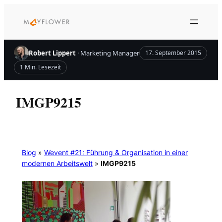
Zum
Inhalt
springen
Robert Lippert
· Marketing Manager
17. September 2015
1 Min. Lesezeit
IMGP9215
Blog
»
Wevent #21: Führung & Organisation in einer
modernen Arbeitswelt
»
IMGP9215