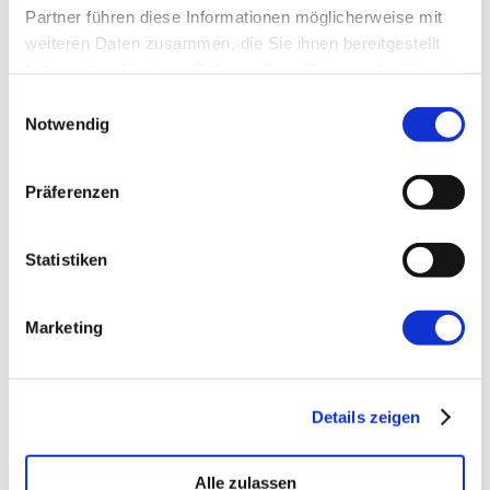
Partner führen diese Informationen möglicherweise mit
weiteren Daten zusammen, die Sie ihnen bereitgestellt
Website
haben oder die sie im Rahmen Ihrer Nutzung der Dienste
gesammelt haben.
Einwilligungsauswahl
Notwendig
Präferenzen
←
Vorherige:
Wevent #21: Führung &
Statistiken
Organisation in einer modernen Arbeitswelt
Marketing
Details zeigen
Alle zulassen