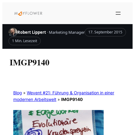
Zum
Inhalt
springen
Robert Lippert
· Marketing Manager
17. September 2015
1 Min. Lesezeit
IMGP9140
Blog
»
Wevent #21: Führung & Organisation in einer
modernen Arbeitswelt
»
IMGP9140