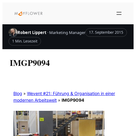
Zum
Inhalt
springen
Robert Lippert
· Marketing Manager
17. September 2015
1 Min. Lesezeit
IMGP9094
Blog
»
Wevent #21: Führung & Organisation in einer
modernen Arbeitswelt
»
IMGP9094