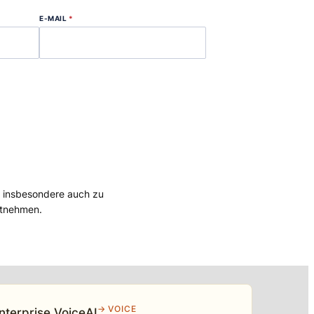
E-MAIL
*
, insbesondere auch zu
tnehmen.
→ VOICE
nterprise VoiceAI