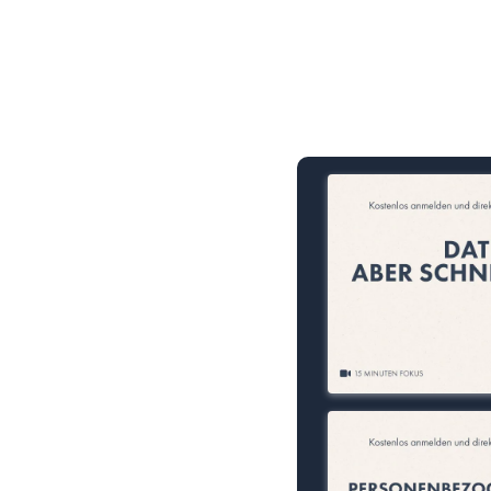
15 Minuten knallharter Fok