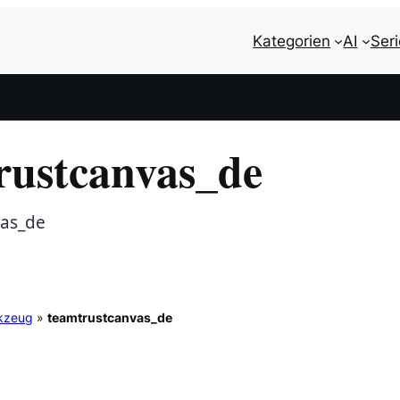
Kategorien
AI
Ser
rustcanvas_de
vas_de
rkzeug
»
teamtrustcanvas_de