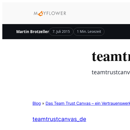
Zum
Inhalt
springen
Martin Brotzeller
7. Juli 2015
1 Min. Lesezeit
teamt
teamtrustcan
Blog
»
Das Team Trust Canvas – ein Vertrauenswe
teamtrustcanvas_de