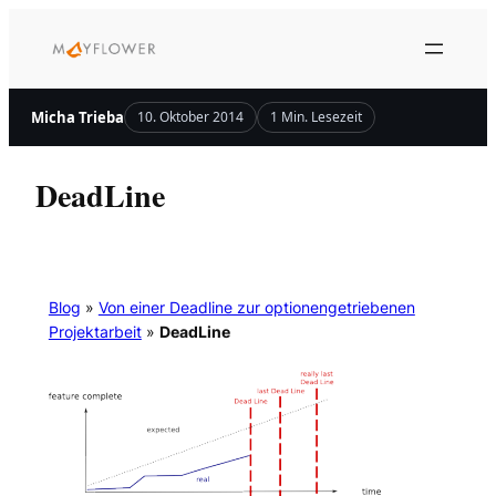
Zum
Inhalt
springen
Micha Trieba
10. Oktober 2014
1 Min. Lesezeit
DeadLine
Blog
»
Von einer Deadline zur optionengetriebenen
Projektarbeit
»
DeadLine