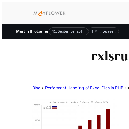
Zum
Inhalt
springen
Martin Brotzeller
15. September 2014
1 Min. Lesezeit
rxlsr
Blog
»
Performant Handling of Excel Files in PHP
»