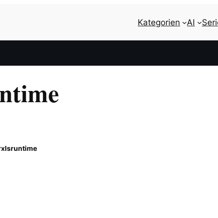
Kategorien
AI
Ser
untime
rxlsruntime