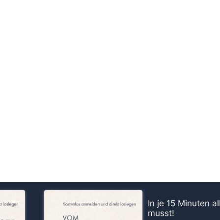
us!
In je 15 Minuten a
musst!