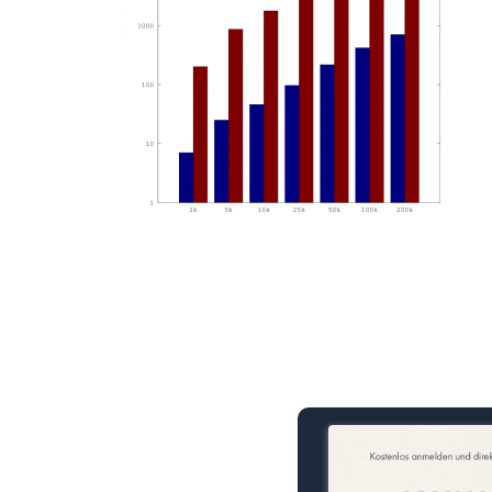
15 Minuten knallharter Fok