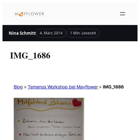
Zum
Inhalt
springen
Nina Schmitt
4. März 2014
1 Min. Lesezeit
IMG_1686
Blog
»
Temenos Workshop bei Mayflower
»
IMG_1686