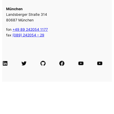
München
Landsberger Straße 314
80687 München
fon
+49 89 242054 1177
fax
(089) 242054 – 29
LinkedIn
Twitter
GitHub
Facebook
Agile Videos
Tech-Videos