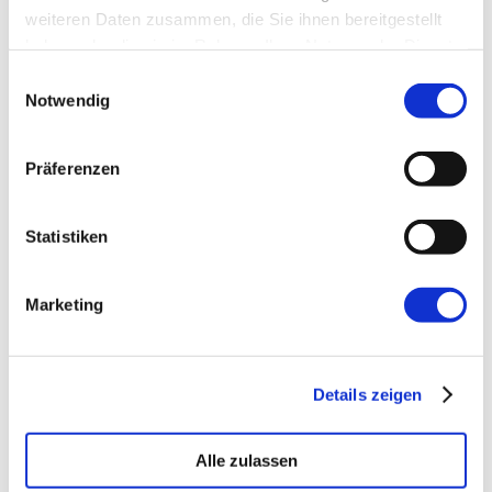
Website
weiteren Daten zusammen, die Sie ihnen bereitgestellt
haben oder die sie im Rahmen Ihrer Nutzung der Dienste
gesammelt haben.
Einwilligungsauswahl
Notwendig
Präferenzen
←
Vorherige:
Temenos Workshop bei
Mayflower
Statistiken
Marketing
Details zeigen
Alle zulassen