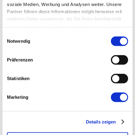
soziale Medien, Werbung und Analysen weiter. Unsere
E-Mail-Adresse
*
Partner führen diese Informationen möglicherweise mit
weiteren Daten zusammen, die Sie ihnen bereitgestellt
haben oder die sie im Rahmen Ihrer Nutzung der Dienste
Website
gesammelt haben.
Einwilligungsauswahl
Notwendig
Präferenzen
Statistiken
←
Vorherige:
node.js – Debugging in
PHPStorm auf der VM
Marketing
Details zeigen