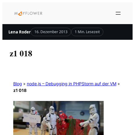
Zum
Inhalt
springen
Lena Roder
16. Dezember 2013
1 Min. Lesezeit
z1 018
Blog
»
node.js – Debugging in PHPStorm auf der VM
»
z1 018