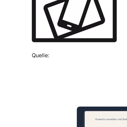
Quelle:
15 Minuten knallharter Fok