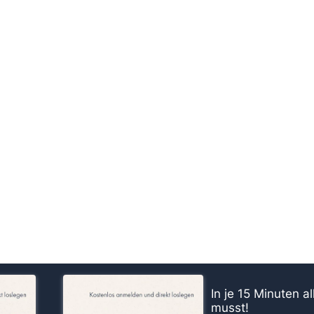
us!
In je 15 Minuten a
musst!