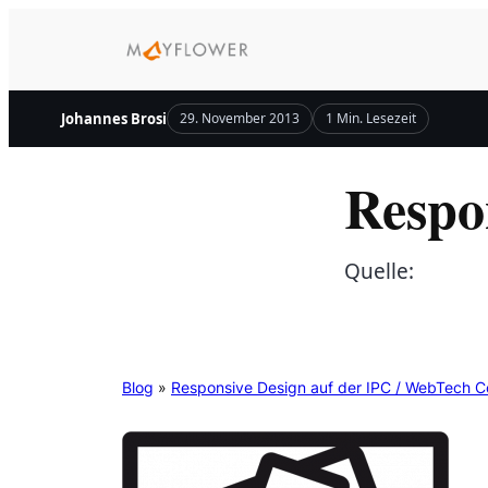
Zum
Inhalt
springen
Johannes Brosi
29. November 2013
1 Min. Lesezeit
Respo
Quelle:
Blog
»
Responsive Design auf der IPC / WebTech 