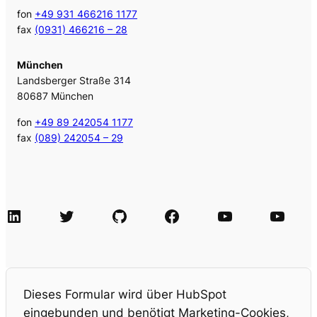
fon
+49 931 466216 1177
fax
(0931) 466216 – 28
München
Landsberger Straße 314
80687 München
fon
+49 89 242054 1177
fax
(089) 242054 – 29
LinkedIn
Twitter
GitHub
Facebook
Agile Videos
Tech-Videos
Dieses Formular wird über HubSpot
eingebunden und benötigt Marketing-Cookies,