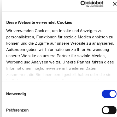
Diese Webseite verwendet Cookies
Kommentare
Wir verwenden Cookies, um Inhalte und Anzeigen zu
personalisieren, Funktionen für soziale Medien anbieten zu
2 Kommentare zu
können und die Zugriffe auf unsere Website zu analysieren.
„Extreme Programming:
Außerdem geben wir Informationen zu Ihrer Verwendung
unserer Website an unsere Partner für soziale Medien,
Vortrag@Mayflower-
Werbung und Analysen weiter. Unsere Partner führen diese
Würzburg“
Informationen möglicherweise mit weiteren Daten
zusammen, die Sie ihnen bereitgestellt haben oder die sie
Johny Hamburg
im Rahmen Ihrer Nutzung der Dienste gesammelt haben.
7. September 2009
Einwilligungsauswahl
Notwendig
Interessantes Thema aber leider
ein bischen weit, wollt ihr den
Vortrag nicht auchnoch in Hamburg
Präferenzen
halten ? :-)