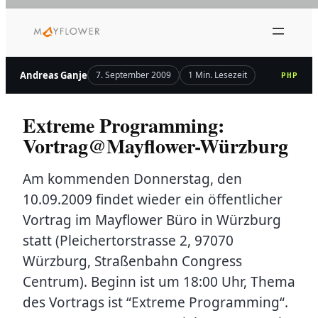
Zum
Inhalt
springen
Andreas Ganje
7. September 2009
1 Min. Lesezeit
PHP
Extreme Programming:
Vortrag@Mayflower-Würzburg
Am kommenden Donnerstag, den
10.09.2009 findet wieder ein öffentlicher
Vortrag im Mayflower Büro in Würzburg
statt (Pleichertorstrasse 2, 97070
Würzburg, Straßenbahn Congress
Centrum). Beginn ist um 18:00 Uhr, Thema
des Vortrags ist “Extreme Programming“.