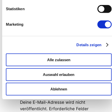
Statistiken
Antworten
John
Marketing
8. September 2009
Ich bin dabei. Arbeite auch täglich
mit XP mehrere Stunden und bin
Details zeigen
schon gespannt was bei diesen
Fragen herauskommt.
Alle zulassen
Antworten
Auswahl erlauben
Schreibe einen
Ablehnen
Kommentar
Deine E-Mail-Adresse wird nicht
veröffentlicht.
Erforderliche Felder