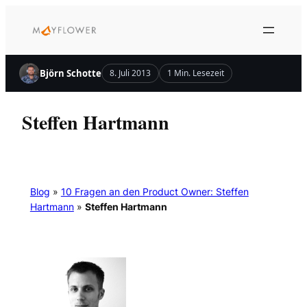
Zum
Inhalt
springen
Björn Schotte
8. Juli 2013
1 Min. Lesezeit
Steffen Hartmann
Blog
»
10 Fragen an den Product Owner: Steffen
Hartmann
»
Steffen Hartmann