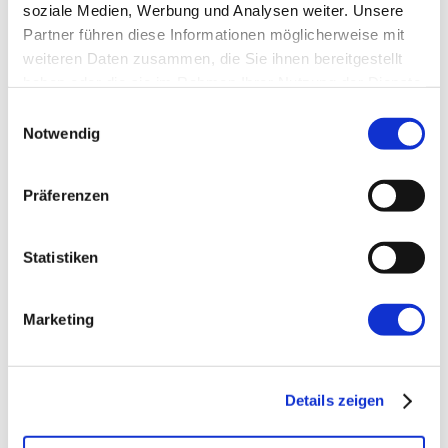
soziale Medien, Werbung und Analysen weiter. Unsere
E-Mail-Adresse
*
Partner führen diese Informationen möglicherweise mit
weiteren Daten zusammen, die Sie ihnen bereitgestellt
haben oder die sie im Rahmen Ihrer Nutzung der Dienste
Website
gesammelt haben.
Einwilligungsauswahl
Notwendig
Präferenzen
Statistiken
←
Vorherige:
10 Fragen an den Product
Owner: Steffen Hartmann
Marketing
Details zeigen