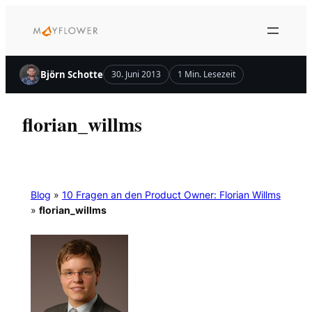
Zum
Inhalt
springen
Björn Schotte
30. Juni 2013
1 Min. Lesezeit
florian_willms
Blog
»
10 Fragen an den Product Owner: Florian Willms
»
florian_willms