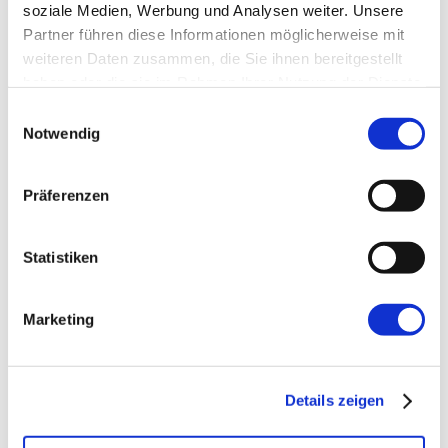
soziale Medien, Werbung und Analysen weiter. Unsere
E-Mail-Adresse
*
Partner führen diese Informationen möglicherweise mit
weiteren Daten zusammen, die Sie ihnen bereitgestellt
haben oder die sie im Rahmen Ihrer Nutzung der Dienste
Website
gesammelt haben.
Einwilligungsauswahl
Notwendig
Präferenzen
Statistiken
←
Vorherige:
10 Fragen an den Product
Owner: Florian Willms
Marketing
Details zeigen