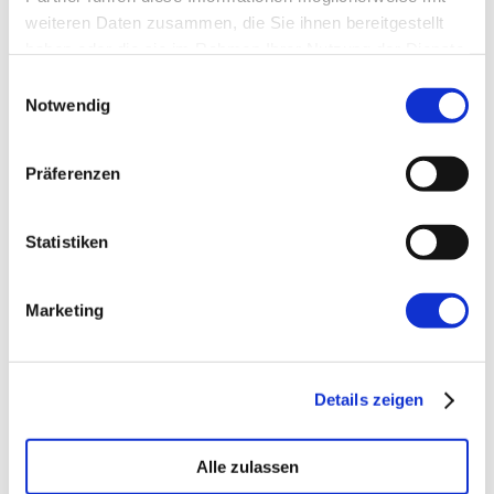
Website
weiteren Daten zusammen, die Sie ihnen bereitgestellt
haben oder die sie im Rahmen Ihrer Nutzung der Dienste
gesammelt haben.
Einwilligungsauswahl
Notwendig
Präferenzen
←
Vorherige:
TestFlight & Titanium Mobile:
Einfaches Testen von iOS-Apps
Statistiken
Marketing
Details zeigen
Alle zulassen