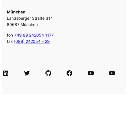
München
Landsberger Straße 314
80687 München
fon
+49 89 242054 1177
fax
(089) 242054 – 29
LinkedIn
Twitter
GitHub
Facebook
Agile Videos
Tech-Videos