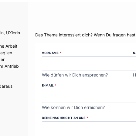
Dein Thema?
in, UXlerin
Das Thema interessiert dich? Wenn Du fragen hast
he Arbeit
agilen
VORNAME
*
N
der
hr Antrieb
Wie dürfen wir Dich ansprechen?
H
E-MAIL
*
 daraus
Wie können wir Dich erreichen?
DEINE NACHRICHT AN UNS
*