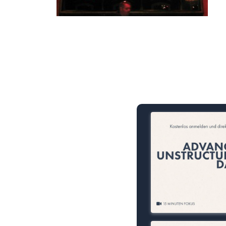
15 Minuten knallharter Fok