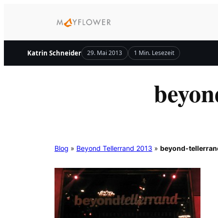
Zum
Inhalt
springen
Katrin Schneider
29. Mai 2013
1 Min. Lesezeit
beyon
Blog
»
Beyond Tellerrand 2013
»
beyond-tellerran