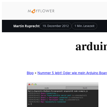
Zum
Inhalt
springen
Martin Ruprecht
19. Dezember 2012
1 Min. Lesezeit
ardui
Blog
»
Nummer 5 lebt! Oder wie mein Arduino Boar