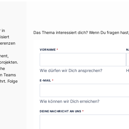
Dein Thema?
 in
Das Thema interessiert dich? Wenn Du fragen hast
siert
ferenzen
VORNAME
*
N
ment,
projekten.
che
Wie dürfen wir Dich ansprechen?
H
en Teams
E-MAIL
*
hrt. Folge
Wie können wir Dich erreichen?
DEINE NACHRICHT AN UNS
*