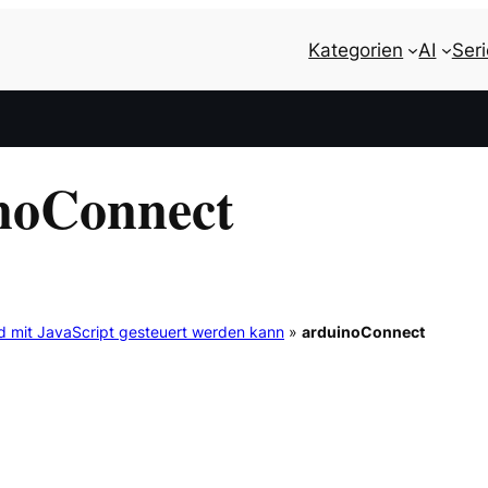
Kategorien
AI
Ser
noConnect
d mit JavaScript gesteuert werden kann
»
arduinoConnect