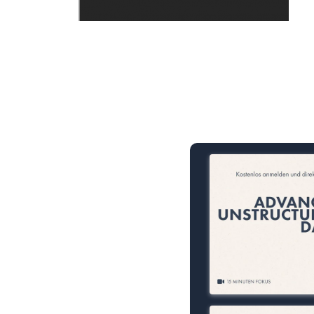
15 Minuten knallharter Fok