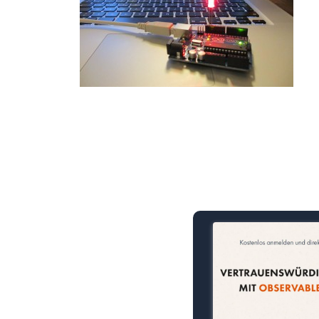
15 Minuten knallharter Fok