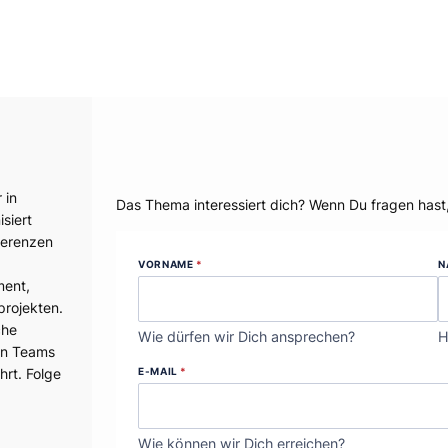
Dein Thema?
 in
Das Thema interessiert dich? Wenn Du fragen hast
siert
ferenzen
VORNAME
*
N
ment,
projekten.
che
Wie dürfen wir Dich ansprechen?
H
en Teams
E-MAIL
*
hrt. Folge
Wie können wir Dich erreichen?