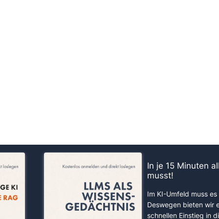
us!
In je 15 Minuten a
musst!
Im KI-Umfeld muss es 
Deswegen bieten wir 
schnellen Einstieg in d