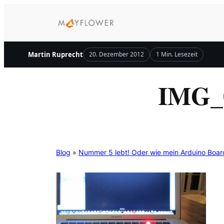
Zum
Inhalt
springen
Martin Ruprecht
20. Dezember 2012
1 Min. Lesezeit
IMG_
Blog
»
Nummer 5 lebt! Oder wie mein Arduino Boar