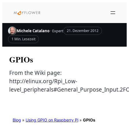
Zum
Inhalt
springen
Michele Catalano
· Expert
21. Dezember 2012
1 Min. Lesezeit
GPIOs
From the Wiki page:
http://elinux.org/Rpi_Low-
level_peripherals#General_Purpose_Input.2F
Blog
»
Using GPIO on Raspberry Pi
»
GPIOs