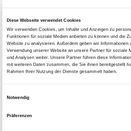
Diese Webseite verwendet Cookies
Jetzt abonnieren
Wir verwenden Cookies, um Inhalte und Anzeigen zu persona
Funktionen für soziale Medien anbieten zu können und die Zu
Website zu analysieren. Außerdem geben wir Informationen z
Verwendung unserer Website an unsere Partner für soziale
und Analysen weiter. Unsere Partner führen diese Informati
mit weiteren Daten zusammen, die Sie ihnen bereitgestellt ha
Für das Handling unseres
Rahmen Ihrer Nutzung der Dienste gesammelt haben.
Newsletters nutzen wir den Dienst
HubSpot. Mehr Informationen,
insbesondere auch zu Deinem
Einwilligungsauswahl
Widerrufsrecht, kannst Du jederzeit
Notwendig
unserer
Datenschutzerklärung
entnehmen.
Präferenzen