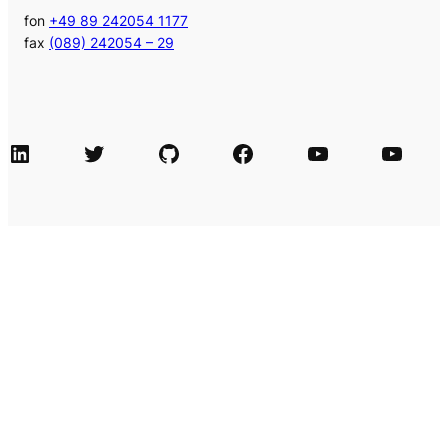
fon
+49 89 242054 1177
fax
(089) 242054 – 29
LinkedIn
Twitter
GitHub
Facebook
Agile Videos
Tech-Videos