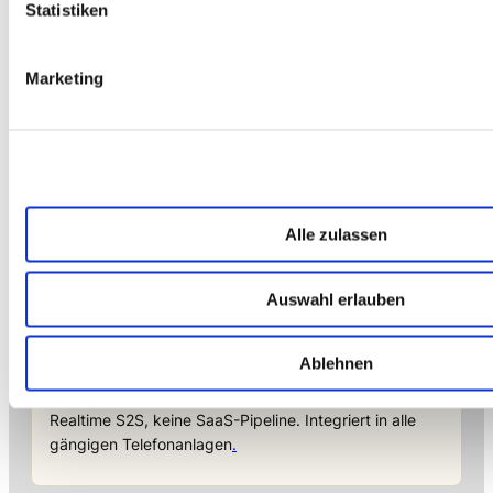
Statistiken
→ FOUNDATION
mAIstack
Marketing
KI-Fundament für Unternehmen. On-prem.
Einsatzbereit in Wochen, nicht Quartalen
.
→ PLATFORM
Amicable
Alle zulassen
Citizen Developer bauen Apps, IT hält die Kontrolle.
Schatten-IT wird zur Plattform
.
Auswahl erlauben
Ablehnen
→ VOICE
Enterprise VoiceAI
Realtime S2S, keine SaaS-Pipeline. Integriert in alle
gängigen Telefonanlagen
.