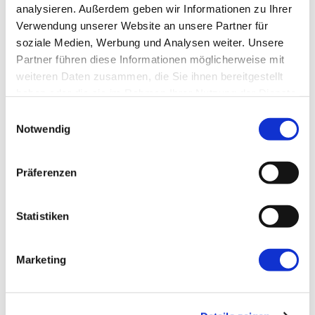
analysieren. Außerdem geben wir Informationen zu Ihrer
Verwendung unserer Website an unsere Partner für
Name
*
soziale Medien, Werbung und Analysen weiter. Unsere
Partner führen diese Informationen möglicherweise mit
weiteren Daten zusammen, die Sie ihnen bereitgestellt
E-Mail-Adresse
*
haben oder die sie im Rahmen Ihrer Nutzung der Dienste
gesammelt haben.
Einwilligungsauswahl
Notwendig
Website
Präferenzen
Statistiken
←
Vorherige:
RAG mit Rerankern
Marketing
verbessern