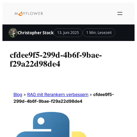
Zum
Inhalt
springen
Christopher Stock
13. Juni 2025
1 Min. Lesezeit
cfdee9f5-299d-4b6f-9bae-
f29a22d98de4
Blog
»
RAG mit Rerankern verbessern
»
cfdee9f5-
299d-4b6f-9bae-f29a22d98de4